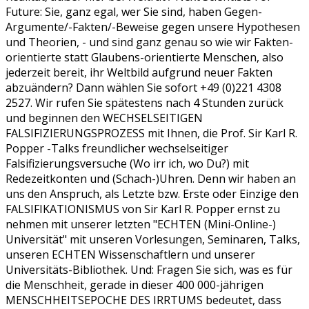
Future: Sie, ganz egal, wer Sie sind, haben Gegen-
Argumente/-Fakten/-Beweise gegen unsere Hypothesen
und Theorien, - und sind ganz genau so wie wir Fakten-
orientierte statt Glaubens-orientierte Menschen, also
jederzeit bereit, ihr Weltbild aufgrund neuer Fakten
abzuändern? Dann wählen Sie sofort +49 (0)221 4308
2527. Wir rufen Sie spätestens nach 4 Stunden zurück
und beginnen den WECHSELSEITIGEN
FALSIFIZIERUNGSPROZESS mit Ihnen, die Prof. Sir Karl R.
Popper -Talks freundlicher wechselseitiger
Falsifizierungsversuche (Wo irr ich, wo Du?) mit
Redezeitkonten und (Schach-)Uhren. Denn wir haben an
uns den Anspruch, als Letzte bzw. Erste oder Einzige den
FALSIFIKATIONISMUS von Sir Karl R. Popper ernst zu
nehmen mit unserer letzten "ECHTEN (Mini-Online-)
Universität" mit unseren Vorlesungen, Seminaren, Talks,
unseren ECHTEN Wissenschaftlern und unserer
Universitäts-Bibliothek. Und: Fragen Sie sich, was es für
die Menschheit, gerade in dieser 400 000-jährigen
MENSCHHEITSEPOCHE DES IRRTUMS bedeutet, dass