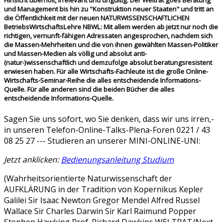
Hinsicht überholt, irrelevant und ungültig. Der Weltrat goes Beratung
und Management bis hin zu "Konstruktion neuer Staaten" und tritt an
die Öffentlichkeit mit der neuen NATURWISSENSCHAFTLICHEN
BetriebsWirtschaftsLehre NBWL: Mit allem werden ab jetzt nur noch die
richtigen, vernunft-fähigen Adressaten angesprochen, nachdem sich
die Massen-Mehrheiten und die von ihnen gewählten Massen-Politiker
und Massen-Medien als völlig und absolut anti-
(natur-)wissenschaftlich und demzufolge absolut beratungsresistent
erwiesen haben. Für alle Wirtschafts-Fachleute ist die große Online-
Wirtschafts-Seminar-Reihe die alles entscheidende Informations-
Quelle. Für alle anderen sind die beiden Bücher die alles
entscheidende Informations-Quelle.
Sagen Sie uns sofort, wo Sie denken, dass wir uns irren,-
in unseren Telefon-Online-Talks-Plena-Foren 0221 / 43
08 25 27 --- Studieren an unserer MINI-ONLINE-UNI:
Jetzt anklicken:
Bedienungsanleitung
Studium
(Wahrheitsorientierte Naturwissenschaft der
AUFKLÄRUNG in der Tradition von Kopernikus Kepler
Galilei Sir Isaac Newton Gregor Mendel Alfred Russel
Wallace Sir Charles Darwin Sir Karl Raimund Popper