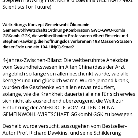
Stephen Hawking Prof. Richard Dawkins WELTRAT/Next
Scientists For Future)
Weltrettungs-Konzept Gemeinwohl-Ökonomie-
GemeinwohlWirtschaftsOrdnung-Kombination GWÖ-GWO-Kombi
GGKombi GGK, die weltberühmten Professoren Albert Einstein und
Stephen Hawking, die hoffnungslos verlorenen 193 Massen-Staaten
dieser Erde und ein 194. UN(O)-Staat?
4-Jahres-Zwischen-Bilanz: Die weltberühmte Anekdote
vom Gesundheitswesen im Alten China (dass der Arzt
angeblich so lange von allen beschenkt wurde, wie alle
kerngesund und glücklich waren. Wurde jemand krank,
wurden die Geschenke von allen etwas reduziert,
solange, wie die Krankheit dauerte) alleine für sich erwies
sich nicht als ausreichend überzeugend, die Welt zur
Einführung der ANEKDOTE-VOM-ALTEN-CHINA-
GEMEINWOHL-WIRTSCHAFT GGKombi GGK zu bewegen.
Deshalb wurde versucht, auszugehen vom Bestseller-
Autor Prof. Richard Dawkins, und seine Schilderung