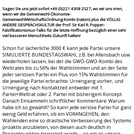
Sagen Sie uns jetzt sofort +49 (0)221 4308 2527, wo wir uns irren,
wenn wir die Gemeinwohl-Ökonomie-
GemeinwohlWirtschaftsOrdnung-Kombi (nation) plus die VÖLLIG
ANDERE GESPRÄCHSKULTUR der Prof. Sir Karl R. Popper-
Falsifikationismus-Talks für die letzte Hoffnung bezüglich einer sehr
viel besseren Menschheits-Zukunft halten!
Schon für lächerliche 3000 € kann jede Partei unsere
SIMULIERTE BUNDESTAGSWAHL z.B. bei Allensbach usw.
wiederholen lassen, bei der die GWÖ-GWO-Kombi des
Weltrates bis zu 56% der Wahlstimmen und an der Seite
jeder seriösen Partei ein Plus von 15% Wahlstimmen für
die jeweilige Partei erbrachte: Urnengang vorher, und
Urnengang nach Kontaktzeit entweder mit 1.
Partei+Weltrat oder 2. Partei mit bisherigem Konzept.
Danach Einsammeln schriftlicher Kommentare: Warum
habe ich so gewählt? So kann jede seriöse Partei für ganz
wenig Geld erfahren, ob ein VORANGEHEN, den
Wählenden eine so drastische Verbesserung des Systems
proaktiv anzubieten, von diesen auch deutlich in
Prozentpunkten honoriert würde, - so wie es unsere